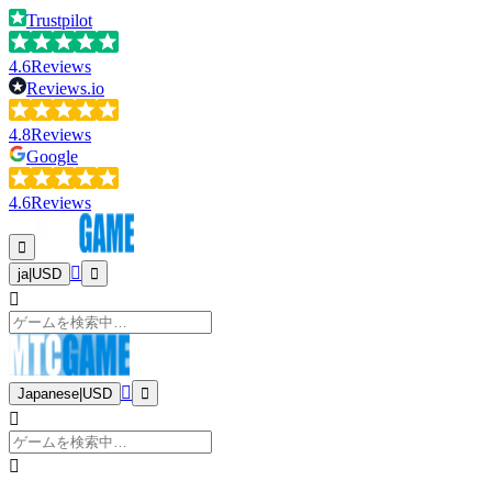
Trustpilot
4.6
Reviews
Reviews.io
4.8
Reviews
Google
4.6
Reviews
ja
|
USD
Japanese
|
USD