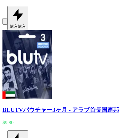
購入
購入
BLUTVバウチャー3ヶ月 - アラブ首長国連邦
$9.80