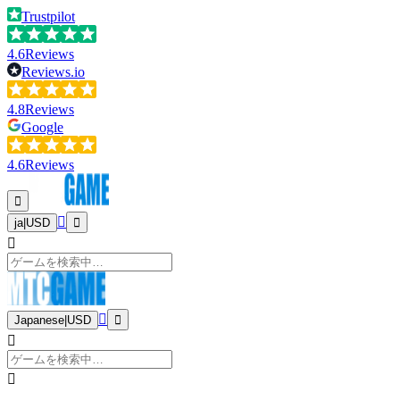
Trustpilot
4.6
Reviews
Reviews.io
4.8
Reviews
Google
4.6
Reviews
ja
|
USD
Japanese
|
USD