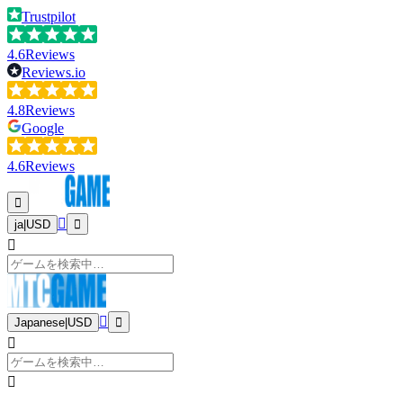
Trustpilot
4.6
Reviews
Reviews.io
4.8
Reviews
Google
4.6
Reviews
ja
|
USD
Japanese
|
USD