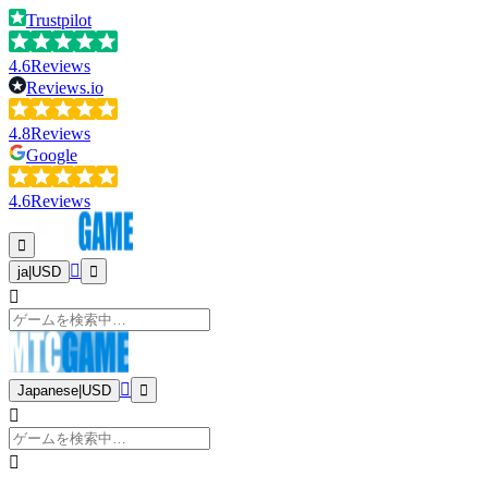
Trustpilot
4.6
Reviews
Reviews.io
4.8
Reviews
Google
4.6
Reviews
ja
|
USD
Japanese
|
USD