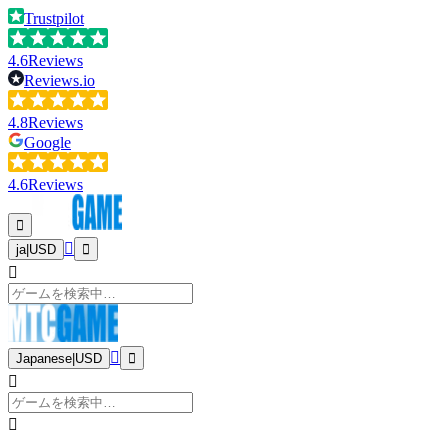
Trustpilot
4.6
Reviews
Reviews.io
4.8
Reviews
Google
4.6
Reviews
ja
|
USD
Japanese
|
USD