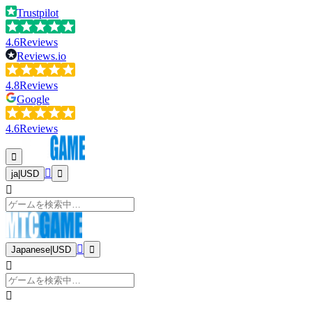
Trustpilot
4.6
Reviews
Reviews.io
4.8
Reviews
Google
4.6
Reviews
ja
|
USD
Japanese
|
USD