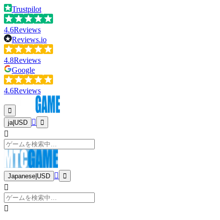
Trustpilot
4.6
Reviews
Reviews.io
4.8
Reviews
Google
4.6
Reviews
ja
|
USD
Japanese
|
USD