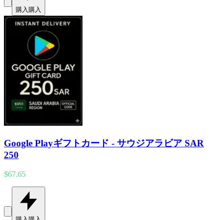
購入
購入
Google Playギフトカード - サウジアラビア SAR
250
$67.65
購入
購入