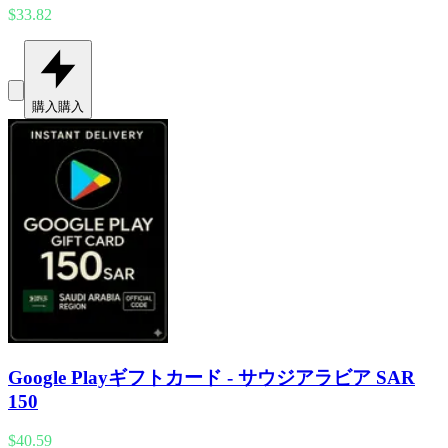
$33.82
購入
購入
Google Playギフトカード - サウジアラビア SAR
150
$40.59