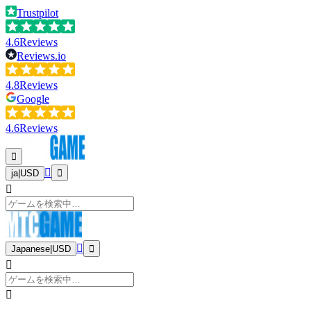
Trustpilot
4.6
Reviews
Reviews.io
4.8
Reviews
Google
4.6
Reviews
ja
|
USD
Japanese
|
USD