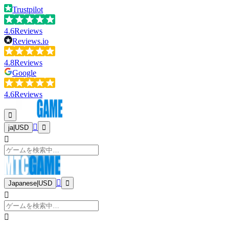
Trustpilot
4.6
Reviews
Reviews.io
4.8
Reviews
Google
4.6
Reviews
ja
|
USD
Japanese
|
USD