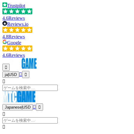
Trustpilot
4.6
Reviews
Reviews.io
4.8
Reviews
Google
4.6
Reviews
ja
|
USD
Japanese
|
USD