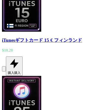
iTunesギフトカード 15 € フィンランド
$18.28
購入
購入