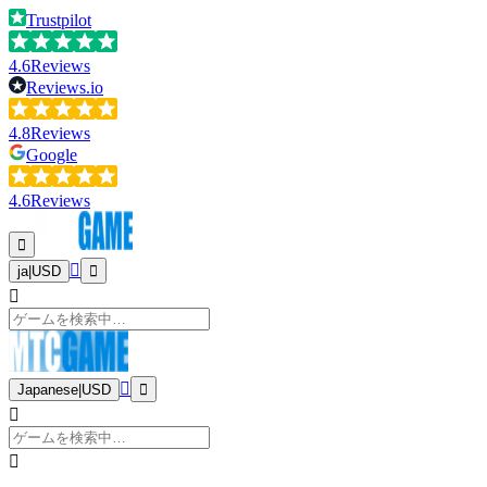
Trustpilot
4.6
Reviews
Reviews.io
4.8
Reviews
Google
4.6
Reviews
ja
|
USD
Japanese
|
USD