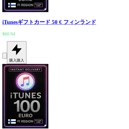
iTunesギフトカード 50 € フィンランド
$60.94
購入
購入