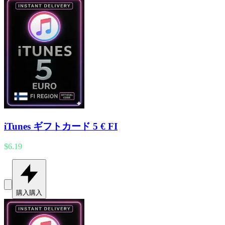
iTunes ギフトカード 5 € FI
$6.19
購入
購入