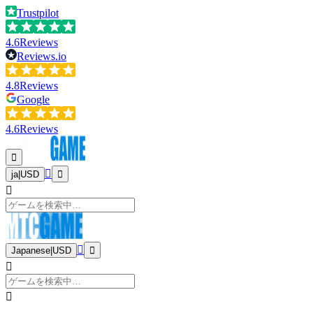
Trustpilot
4.6
Reviews
Reviews.io
4.8
Reviews
Google
4.6
Reviews
ja
|
USD
Japanese
|
USD