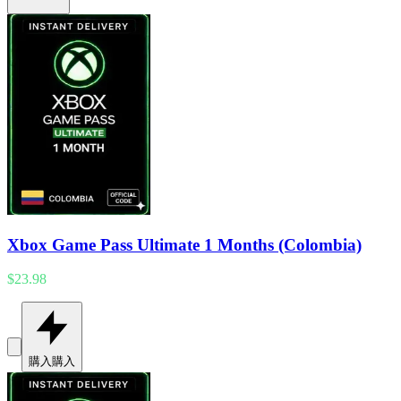
Xbox Game Pass Ultimate 1 Months (Colombia)
$23.98
購入
購入