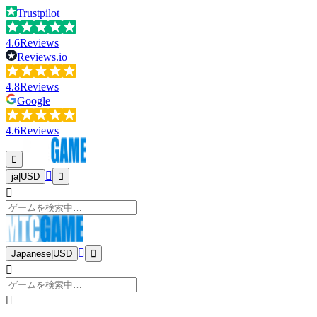
Trustpilot
4.6
Reviews
Reviews.io
4.8
Reviews
Google
4.6
Reviews
ja
|
USD
Japanese
|
USD