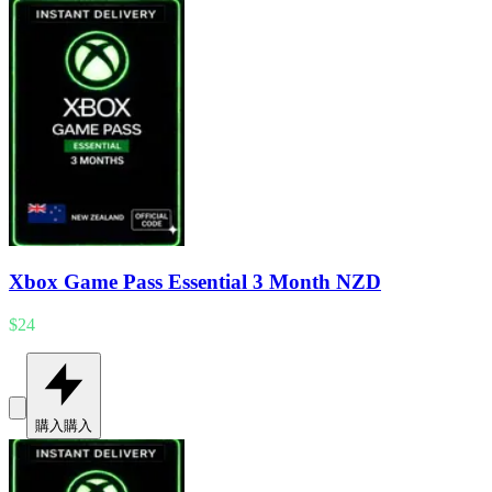
Xbox Game Pass Essential 3 Month NZD
$24
購入
購入