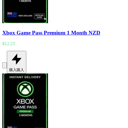
Xbox Game Pass Premium 1 Month NZD
$12.23
購入
購入