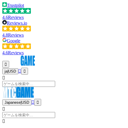
Trustpilot
4.6
Reviews
Reviews.io
4.8
Reviews
Google
4.6
Reviews
ja
|
USD
Japanese
|
USD