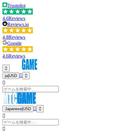
Trustpilot
4.6
Reviews
Reviews.io
4.8
Reviews
Google
4.6
Reviews
ja
|
USD
Japanese
|
USD