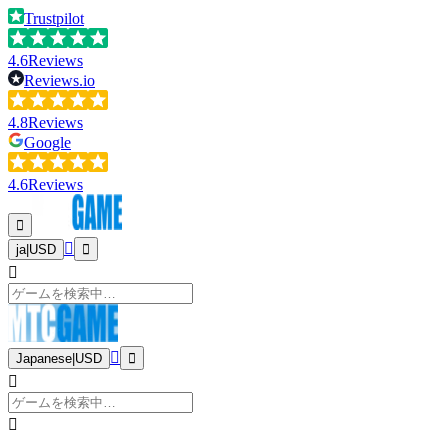
Trustpilot
4.6
Reviews
Reviews.io
4.8
Reviews
Google
4.6
Reviews
ja
|
USD
Japanese
|
USD