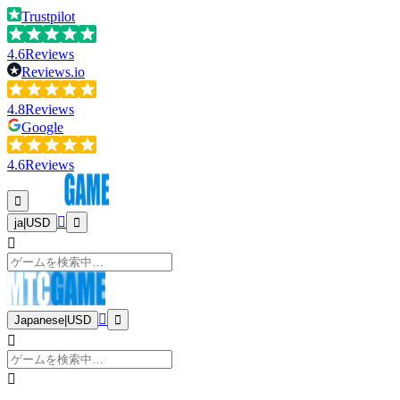
Trustpilot
4.6
Reviews
Reviews.io
4.8
Reviews
Google
4.6
Reviews
ja
|
USD
Japanese
|
USD