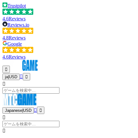
Trustpilot
4.6
Reviews
Reviews.io
4.8
Reviews
Google
4.6
Reviews
ja
|
USD
Japanese
|
USD