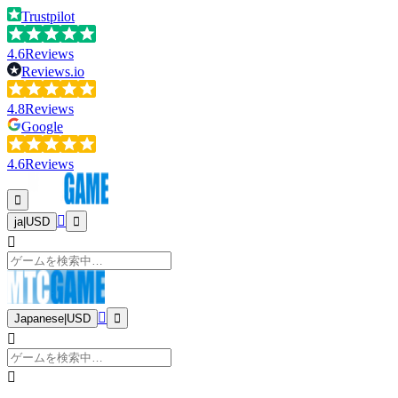
Trustpilot
4.6
Reviews
Reviews.io
4.8
Reviews
Google
4.6
Reviews
ja
|
USD
Japanese
|
USD