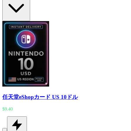
任天堂eShopカード US 10ドル
$9.40