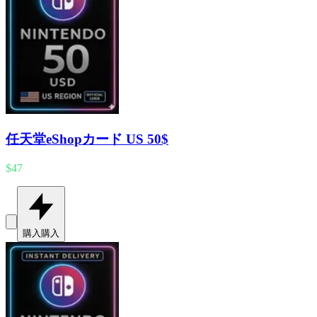
任天堂eShopカード US 50$
$47
購入
購入