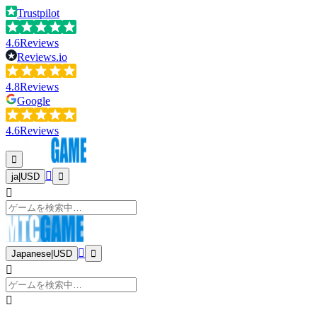
Trustpilot
4.6
Reviews
Reviews.io
4.8
Reviews
Google
4.6
Reviews
ja
|
USD
Japanese
|
USD