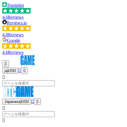
Trustpilot
4.6
Reviews
Reviews.io
4.8
Reviews
Google
4.6
Reviews
ja
|
USD
Japanese
|
USD