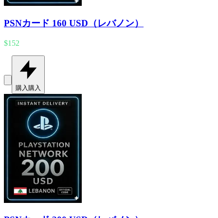
PSNカード 160 USD（レバノン）
$152
購入
購入