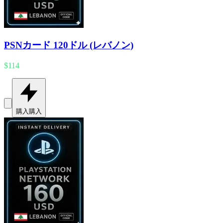
PSNカード 120ドル (レバノン)
$114
購入
購入