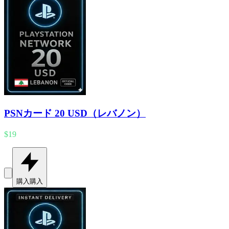
PSNカード 20 USD（レバノン）
$19
購入
購入