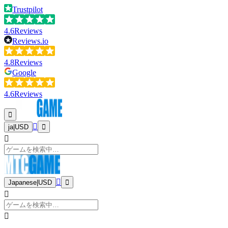
Trustpilot
4.6
Reviews
Reviews.io
4.8
Reviews
Google
4.6
Reviews
ja
|
USD
Japanese
|
USD