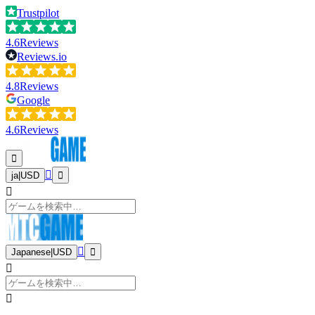
Trustpilot
4.6
Reviews
Reviews.io
4.8
Reviews
Google
4.6
Reviews
ja
|
USD
Japanese
|
USD