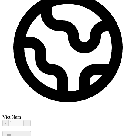
Viet Nam
-
+