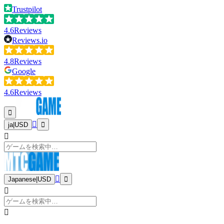
Trustpilot
4.6
Reviews
Reviews.io
4.8
Reviews
Google
4.6
Reviews
ja
|
USD
Japanese
|
USD