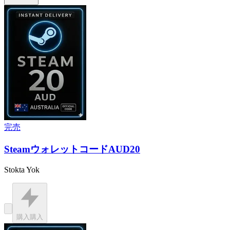
完売
SteamウォレットコードAUD20
Stokta Yok
購入
購入