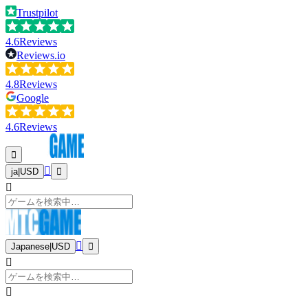
Trustpilot
4.6
Reviews
Reviews.io
4.8
Reviews
Google
4.6
Reviews
ja
|
USD
Japanese
|
USD