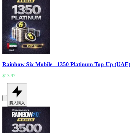
Rainbow Six Mobile - 1350 Platinum Top-Up (UAE)
$13.97
購入
購入