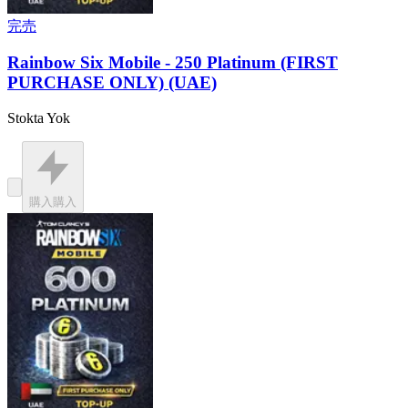
完売
Rainbow Six Mobile - 250 Platinum (FIRST
PURCHASE ONLY) (UAE)
Stokta Yok
購入
購入