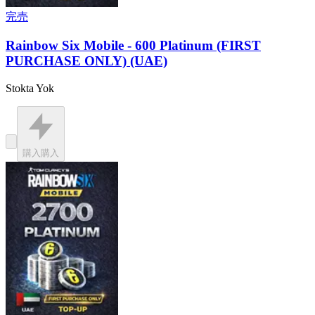
完売
Rainbow Six Mobile - 600 Platinum (FIRST
PURCHASE ONLY) (UAE)
Stokta Yok
購入
購入