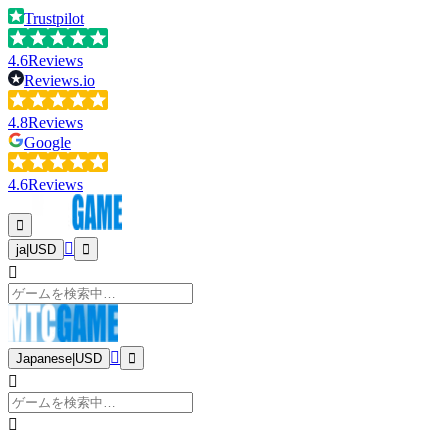
Trustpilot
4.6
Reviews
Reviews.io
4.8
Reviews
Google
4.6
Reviews
ja
|
USD
Japanese
|
USD