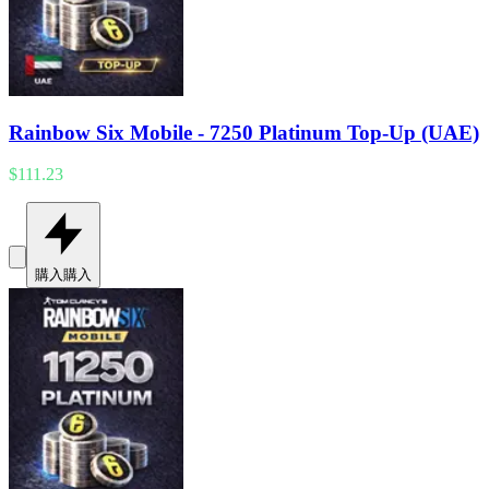
Rainbow Six Mobile - 7250 Platinum Top-Up (UAE)
$111.23
購入
購入