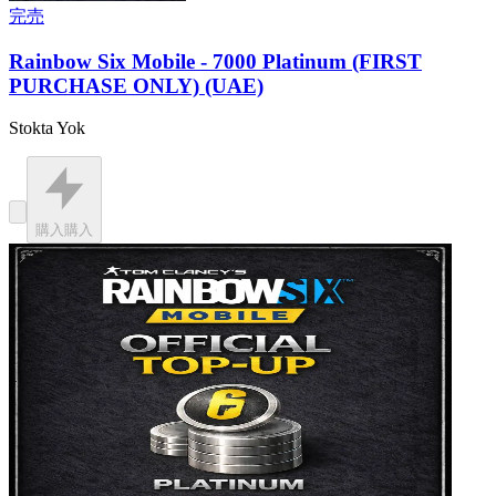
完売
Rainbow Six Mobile - 7000 Platinum (FIRST
PURCHASE ONLY) (UAE)
Stokta Yok
購入
購入