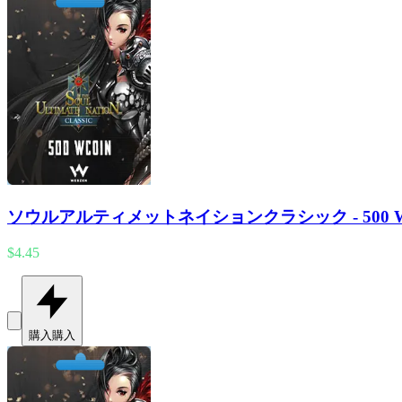
ソウルアルティメットネイションクラシック - 500
$4.45
購入
購入