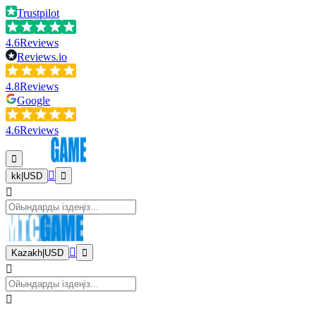
Trustpilot
4.6
Reviews
Reviews.io
4.8
Reviews
Google
4.6
Reviews
kk
|
USD
Kazakh
|
USD