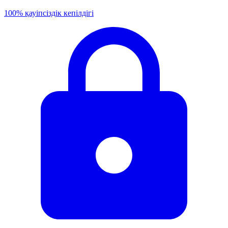
100% қауіпсіздік кепілдігі