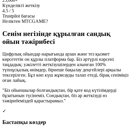
25,000+
Күнделікті жеткізу
4.5 / 5
Trustpilot бағасы
Неліктен MTCGAME?
Сенім негізінде құрылған сандық
ойын тәжірибесі
Цифрлық ойындар нарығында арзан және тез қызмет
көрсететін он құрлы платформа бар. Біз әртүрлі нәрсені
таңдадық: уәкілетті жеткізушілерден алынған 100%
түпнұсқалық өнімдер, бірнеше бақылау деңгейлері арқылы
тексерілген. Бұл көп күш жұмсауды талап етеді, бірақ сеніміңіз
оған лайық.
"Біз ойыншылар болғандықтан, бір қате код күтілімдерді
бұзатынын түсінеміз. Сондықтан, біз әр жеткізуді өз
тәжірибеміздей қарастырамыз."
✓
Бастапқы көздер