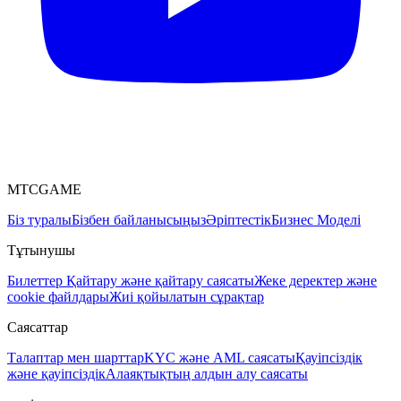
MTCGAME
Біз туралы
Бізбен байланысыңыз
Әріптестік
Бизнес Моделі
Тұтынушы
Билеттер
Қайтару және қайтару саясаты
Жеке деректер және
cookie файлдары
Жиі қойылатын сұрақтар
Саясаттар
Талаптар мен шарттар
KYC және AML саясаты
Қауіпсіздік
және қауіпсіздік
Алаяқтықтың алдын алу саясаты