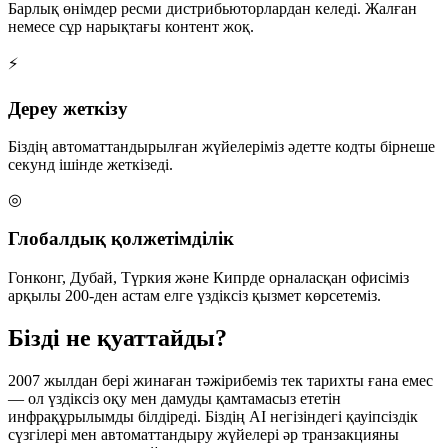
Барлық өнімдер ресми дистрибьюторлардан келеді. Жалған
немесе сұр нарықтағы контент жоқ.
⚡
Дереу жеткізу
Біздің автоматтандырылған жүйелеріміз әдетте кодты бірнеше
секунд ішінде жеткізеді.
◎
Глобалдық қолжетімділік
Гонконг, Дубай, Түркия және Кипрде орналасқан офисіміз
арқылы 200-ден астам елге үздіксіз қызмет көрсетеміз.
Бізді не қуаттайды?
2007 жылдан бері жинаған тәжірибеміз тек тарихты ғана емес
— ол үздіксіз оқу мен дамуды қамтамасыз ететін
инфрақұрылымды білдіреді. Біздің AI негізіндегі қауіпсіздік
сүзгілері мен автоматтандыру жүйелері әр транзакцияны