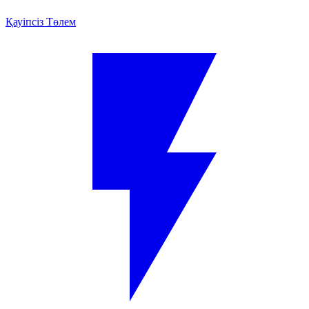
Қауіпсіз Төлем