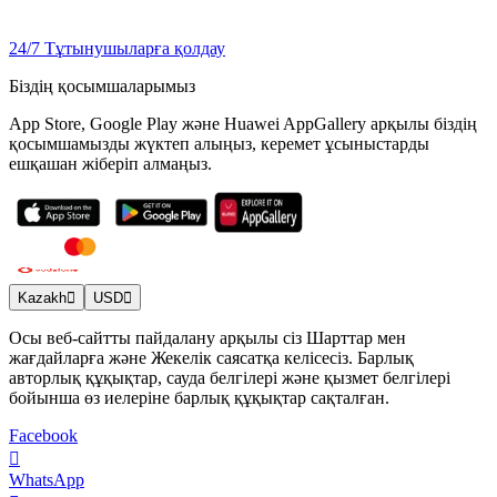
24/7 Тұтынушыларға қолдау
Біздің қосымшаларымыз
App Store, Google Play және Huawei AppGallery арқылы біздің
қосымшамызды жүктеп алыңыз, керемет ұсыныстарды
ешқашан жіберіп алмаңыз.
Kazakh
USD
Осы веб-сайтты пайдалану арқылы сіз Шарттар мен
жағдайларға және Жекелік саясатқа келісесіз. Барлық
авторлық құқықтар, сауда белгілері және қызмет белгілері
бойынша өз иелеріне барлық құқықтар сақталған.
Facebook
WhatsApp