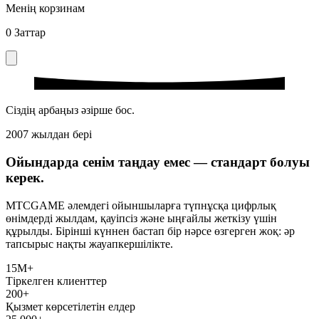
Менің корзинам
0
Заттар
Сіздің арбаңыз әзірше бос.
2007 жылдан бері
Ойындарда сенім таңдау емес — стандарт болуы
керек.
MTCGAME әлемдегі ойыншыларға түпнұсқа цифрлық
өнімдерді жылдам, қауіпсіз және ыңғайлы жеткізу үшін
құрылды. Бірінші күннен бастап бір нәрсе өзгерген жоқ: әр
тапсырыс нақты жауапкершілікте.
15М+
Тіркелген клиенттер
200+
Қызмет көрсетілетін елдер