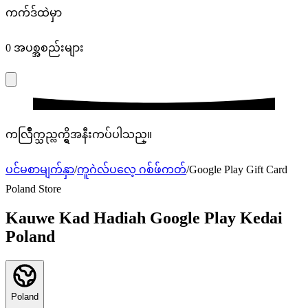
ကက်ဒ်ထဲမှာ
0
အပစ္အစည်းများ
ကလြဳိက္သည္လက္ရွိအနီးကပ်ပါသည္။
ပင်မစာမျက်နှာ
/
ကူဂဲလ်ပလေ့ ဂစ်ဖ်ကတ်
/
Google Play Gift Card
Poland Store
Kauwe Kad Hadiah Google Play Kedai
Poland
Poland