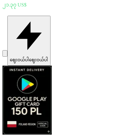
၂၁.၃၇ US$
ဈေးဝယ်ပါ
ဈေးဝယ်ပါ