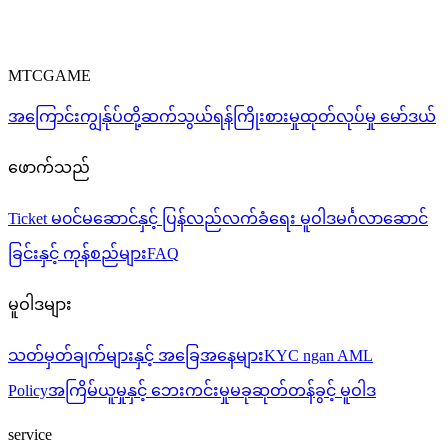
MTCGAME
အကြောင်းကျွန်ုပ်တို့
ဆက်သွယ်ရန်
ကြိုးစားမှု
ထုတ်လုပ်မှု မော်ဒယ်
ဖောက်သည်
Ticket
မ၀င်မဆောင်နှင့် ပြန်လည်လက်ခံရေး မူဝါဒ
မင်္ဂလာဆောင်
ခြင်းနှင့် ကုန်စည်များ
FAQ
မူဝါဒများ
သတ်မှတ်ချက်များနှင့် အခြေအနေများ
KYC ngan AML
Policy
အကြိမ်ယူမှုနှင့် ဘေးကင်းမှု
မခုဆုတ်တန်ခွင့် မူဝါဒ
service