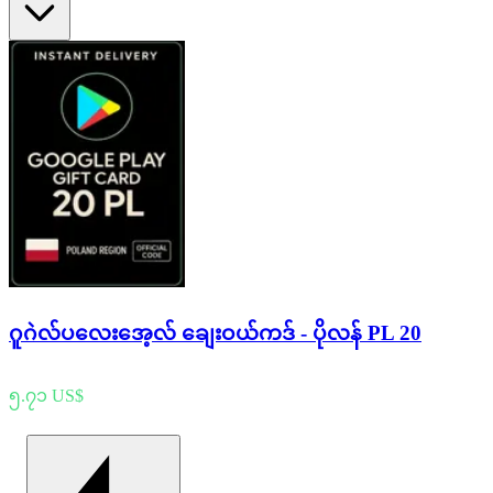
ဂူဂဲလ်ပလေးအေ့လ် ချေးဝယ်ကဒ် - ပိုလန် PL 20
၅.၇၁ US$