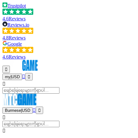
Trustpilot
4.6
Reviews
Reviews.io
4.8
Reviews
Google
4.6
Reviews
my
|
USD
Burmese
|
USD