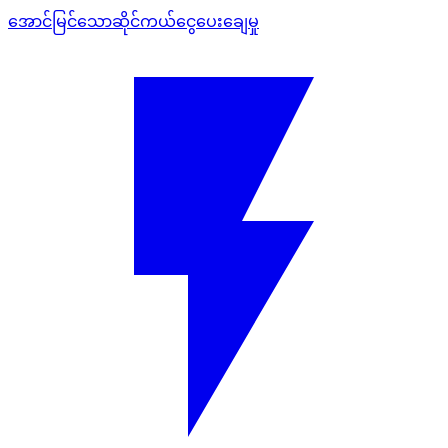
အောင်မြင်သောဆိုင်ကယ်ငွေပေးချေမှု