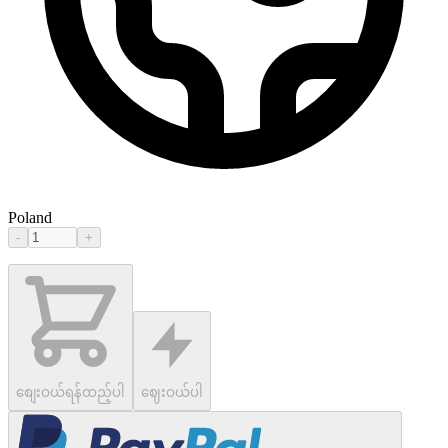
Poland
-
+
စျေးဝယ်ရန်ထည့်ပါ
ဈေးဝယ်ပါ