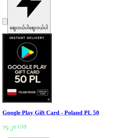
ဈေးဝယ်ပါ
ဈေးဝယ်ပါ
Google Play Gift Card - Poland PL 50
၁၄.၂၀ US$