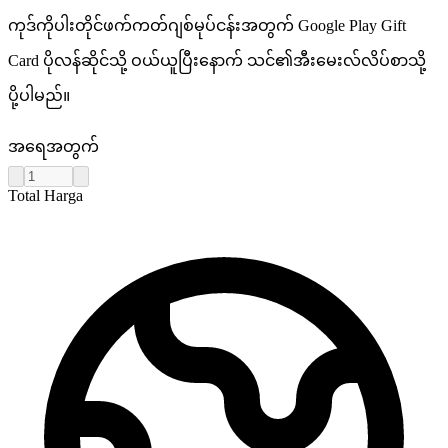
ကုဒ်ကိုပါးတိုင်ဖက်ကတ်ဂျစ်မုပ်ငန်းအတွက် Google Play Gift
Card ပိုလန်ဆိုင်သို့ ဝယ်ယူပြီးနောက် သင်၏အီးမေးလ်လိပ်စာသို့
ပို့ပါမည်။
အရေအတွက်
Total Harga