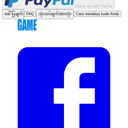
Check out with PayPal
ဖေါ်ပြချက်
FAQ
သုံးသပ်ချက်အားလုံး
Cara menebus kode Anda