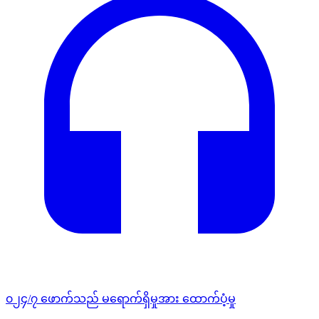
၀၂၄/၇ ဖောက်သည် မရောက်ရှိမှုအား ထောက်ပံ့မှု