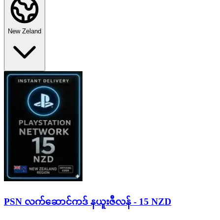
New Zeland
PSN လက်ဆောင်ကဒ် နယူးဇီလန် - 15 NZD