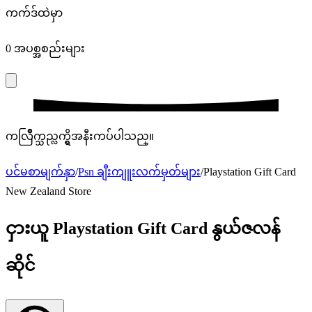
ကက်ဒ်ထဲမှာ
0
အပစ္အစည်းများ
ကလြဳိက္သည္လက္ရွိအနီးကပ်ပါသည္။
ပင်မစာမျက်နှာ
/
Psn ချီးကျူးလက်မှတ်များ
/
Playstation Gift Card
New Zealand Store
ငှားယူ Playstation Gift Card နွယ်ဇလန်
ဆိုင်