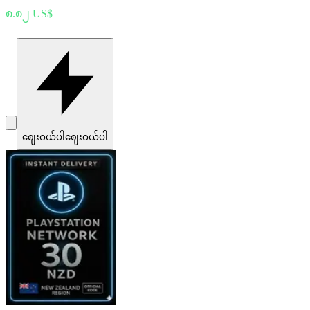
၈.၈၂ US$
ဈေးဝယ်ပါ
ဈေးဝယ်ပါ