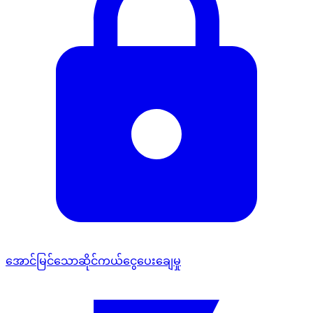
အောင်မြင်သောဆိုင်ကယ်ငွေပေးချေမှု