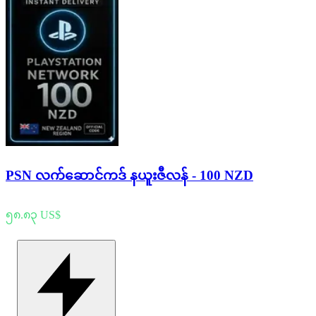
PSN လက်ဆောင်ကဒ် နယူးဇီလန် - 100 NZD
၅၈.၈၃ US$