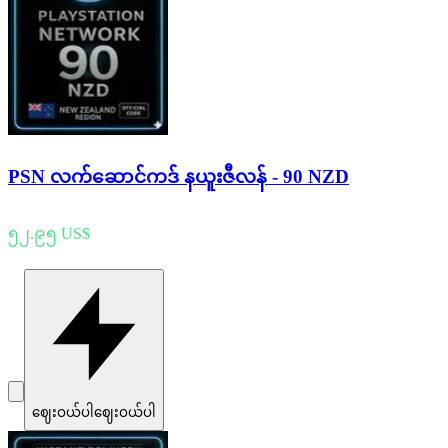
PSN လက်ဆောင်ကဒ် နယူးဇီလန် - 90 NZD
၅၂.၉၅ US$
ဈေးဝယ်ပါ
ဈေးဝယ်ပါ