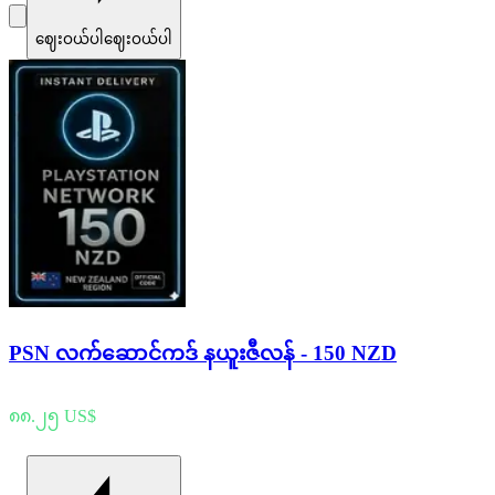
ဈေးဝယ်ပါ
ဈေးဝယ်ပါ
PSN လက်ဆောင်ကဒ် နယူးဇီလန် - 150 NZD
၈၈.၂၅ US$