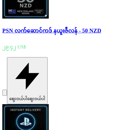
PSN လက်ဆောင်ကဒ် နယူးဇီလန် - 50 NZD
၂၉.၄၂ US$
ဈေးဝယ်ပါ
ဈေးဝယ်ပါ