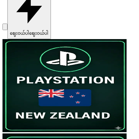
ဈေးဝယ်ပါ
ဈေးဝယ်ပါ