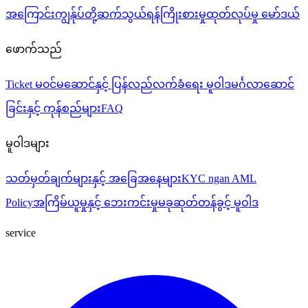
အကြောင်းကျွန်ုပ်တို့
ဆက်သွယ်ရန်
ကြိုးစားမှု
ထုတ်လုပ်မှု မော်ဒယ်
ဖောက်သည်
Ticket
မ၀င်မဆောင်နှင့် ပြန်လည်လက်ခံရေး မူဝါဒ
မင်္ဂလာဆောင်
ခြင်းနှင့် ကုန်စည်များ
FAQ
မူဝါဒများ
သတ်မှတ်ချက်များနှင့် အခြေအနေများ
KYC ngan AML
Policy
အကြိမ်ယူမှုနှင့် ဘေးကင်းမှု
မခုဆုတ်တန်ခွင့် မူဝါဒ
service