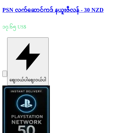
PSN လက်ဆောင်ကဒ် နယူးဇီလန် - 30 NZD
၁၇.၆၅ US$
ဈေးဝယ်ပါ
ဈေးဝယ်ပါ