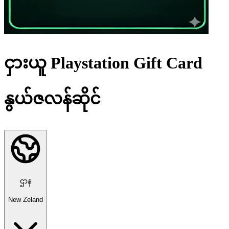
ငှားယူ Playstation Gift Card
နွယ်ဇလန်ဆိုင်
ဌာန
New Zeland