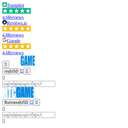
Trustpilot
4.6
Reviews
Reviews.io
4.8
Reviews
Google
4.6
Reviews
my
|
USD
Burmese
|
USD