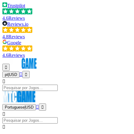
Trustpilot
4.6
Reviews
Reviews.io
4.8
Reviews
Google
4.6
Reviews
pt
|
USD
Portuguese
|
USD