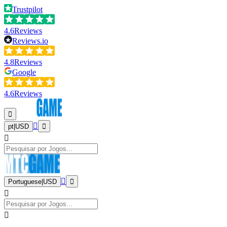
Trustpilot
4.6
Reviews
Reviews.io
4.8
Reviews
Google
4.6
Reviews
pt
|
USD
Portuguese
|
USD