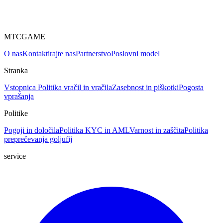
MTCGAME
O nas
Kontaktirajte nas
Partnerstvo
Poslovni model
Stranka
Vstopnica
Politika vračil in vračila
Zasebnost in piškotki
Pogosta
vprašanja
Politike
Pogoji in določila
Politika KYC in AML
Varnost in zaščita
Politika
preprečevanja goljufij
service