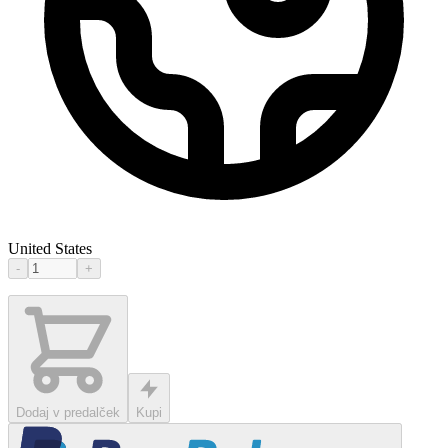
United States
-
+
Dodaj v predalček
Kupi