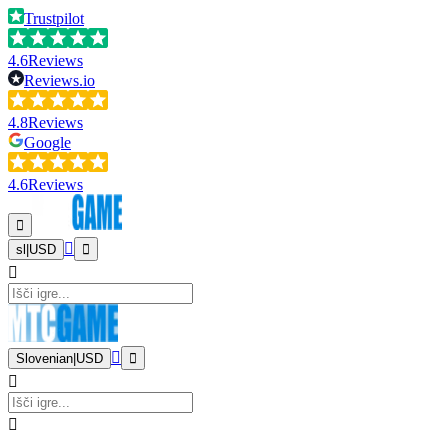
Trustpilot
4.6
Reviews
Reviews.io
4.8
Reviews
Google
4.6
Reviews
sl
|
USD
Slovenian
|
USD