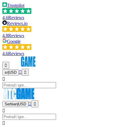
Trustpilot
4.6
Reviews
Reviews.io
4.8
Reviews
Google
4.6
Reviews
sr
|
USD
Serbian
|
USD