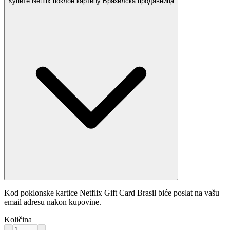
Купите Netflix поклон картицу Бразилска продавница
Kod poklonske kartice Netflix Gift Card Brasil biće poslat na vašu
email adresu nakon kupovine.
Količina