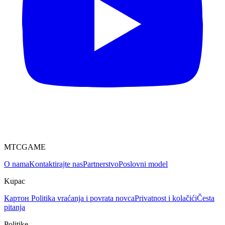
MTCGAME
O nama
Kontaktirajte nas
Partnerstvo
Poslovni model
Kupac
Картон
Politika vraćanja i povrata novca
Privatnost i kolačići
Česta
pitanja
Politike