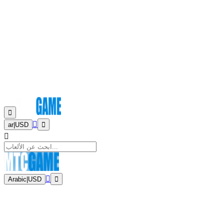
ar
|
USD
Arabic
|
USD