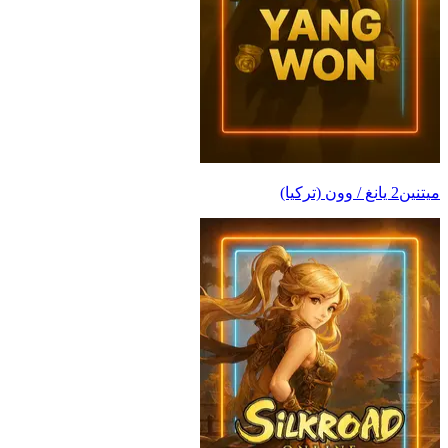
ميتنين2 يانغ / وون (تركيا)