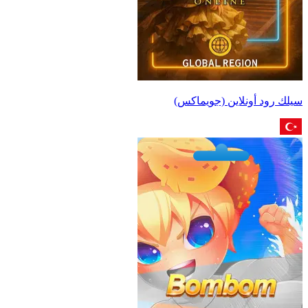
سيلك رود أونلاين (جويماكس)