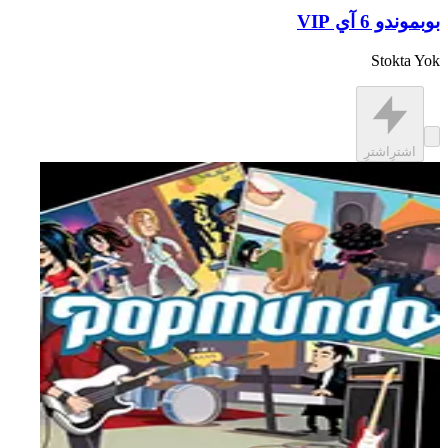
بوبموندو 6 آي VIP
Stokta Yok
اشترِ
اشترِ