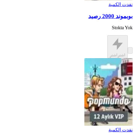
نفدت الكمية
بوبموند 2000 رصيد
Stokta Yok
اشترِ
اشترِ
نفدت الكمية