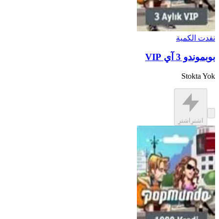
نفدت الكمية
بوبموندو 3 آي VIP
Stokta Yok
اشترِ
اشترِ