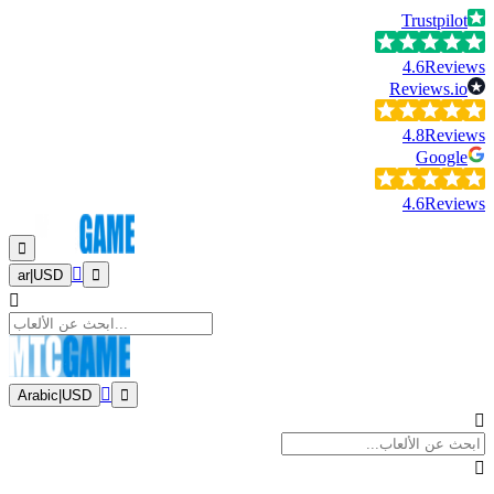
Trustpilot
4.6
Reviews
Reviews.io
4.8
Reviews
Google
4.6
Reviews
ar
|
USD
Arabic
|
USD