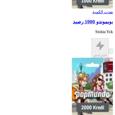
نفدت الكمية
بوبموندو 1000 رصيد
Stokta Yok
اشترِ
اشترِ