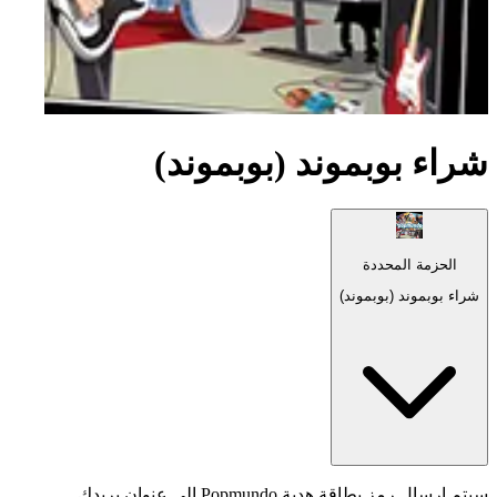
شراء بوبموند (بوبموند)
الحزمة المحددة
شراء بوبموند (بوبموند)
سيتم إرسال رمز بطاقة هدية Popmundo إلى عنوان بريدك