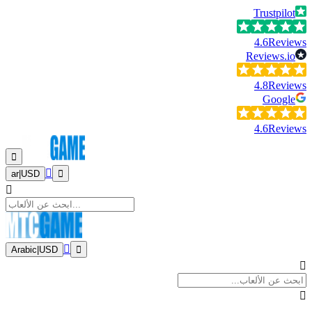
Trustpilot
4.6
Reviews
Reviews.io
4.8
Reviews
Google
4.6
Reviews
ar
|
USD
Arabic
|
USD