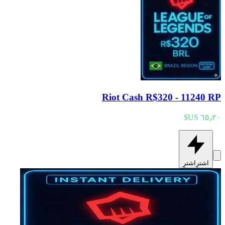
Riot Cash R$320 - 11240 RP
اشترِ
اشترِ