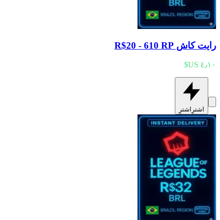
رايت كاش R$20 - 610 RP
اشترِ
اشترِ