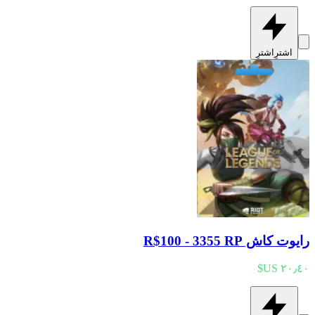
اشترِ
اشترِ
رايوت كاش R$100 - 3355 RP