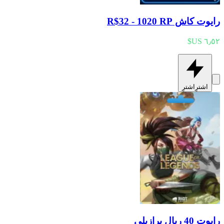
رايوت كاش R$32 - 1020 RP
اشترِ
اشترِ
رايوت 40 ريال برازيلي