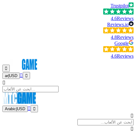
Trustpilot
4.6
Reviews
Reviews.io
4.8
Reviews
Google
4.6
Reviews
ar
|
USD
Arabic
|
USD