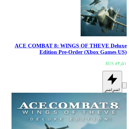
ACE COMBAT 8: WINGS OF THEVE Deluxe
Edition Pre-Order (Xbox Games US)
اشترِ
اشترِ