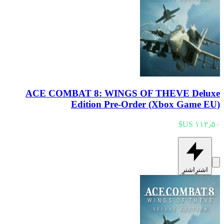
ACE COMBAT 8: WINGS OF THEVE Deluxe
Edition Pre-Order (Xbox Game EU)
اشترِ
اشترِ