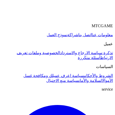
MTCGAME
معلومات عنا
اتصل بنا
شراكة
نموذج العمل
عميل
تذكرة
سياسة الإرجاع والاسترداد
الخصوصية وملفات تعريف
الارتباط
أسئلة متكررة
السياسات
الشروط والأحكام
سياسة اعرف عميلك ومكافحة غسل
الأموال
السلامة والأمان
سياسة منع الاحتيال
service