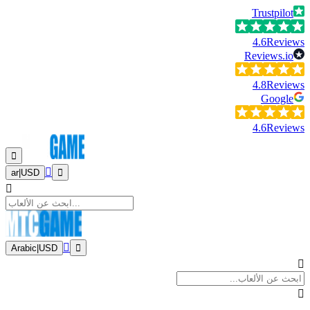
Trustpilot
4.6
Reviews
Reviews.io
4.8
Reviews
Google
4.6
Reviews
ar
|
USD
Arabic
|
USD