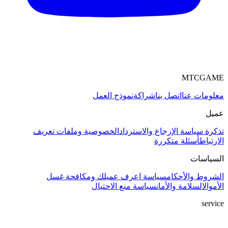
MTCGAME
معلومات عنا
اتصل بنا
شراكة
نموذج العمل
عميل
تذكرة
سياسة الإرجاع والاسترداد
الخصوصية وملفات تعريف
الارتباط
أسئلة متكررة
السياسات
الشروط والأحكام
سياسة اعرف عميلك ومكافحة غسل
الأموال
السلامة والأمان
سياسة منع الاحتيال
service