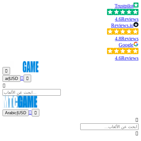
Trustpilot
4.6
Reviews
Reviews.io
4.8
Reviews
Google
4.6
Reviews
ar
|
USD
Arabic
|
USD