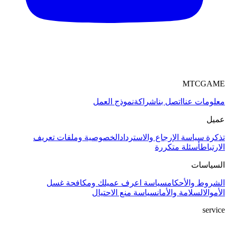
MTCGAME
معلومات عنا
اتصل بنا
شراكة
نموذج العمل
عميل
تذكرة
سياسة الإرجاع والاسترداد
الخصوصية وملفات تعريف
الارتباط
أسئلة متكررة
السياسات
الشروط والأحكام
سياسة اعرف عميلك ومكافحة غسل
الأموال
السلامة والأمان
سياسة منع الاحتيال
service