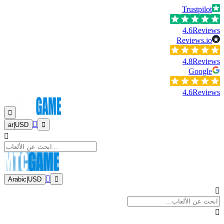
Trustpilot
4.6
Reviews
Reviews.io
4.8
Reviews
Google
4.6
Reviews
ar
|
USD
Arabic
|
USD