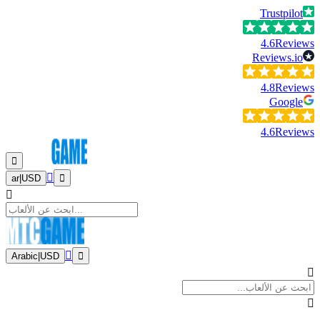
Trustpilot
4.6
Reviews
Reviews.io
4.8
Reviews
Google
4.6
Reviews
ar
|
USD
Arabic
|
USD