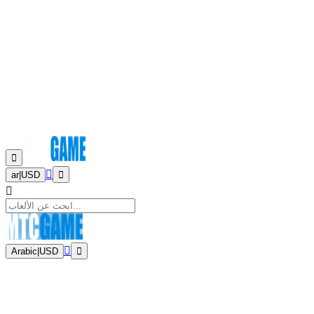
ar
|
USD
Arabic
|
USD