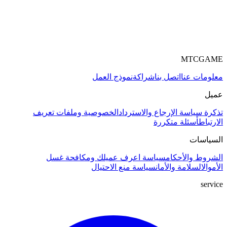
MTCGAME
معلومات عنا
اتصل بنا
شراكة
نموذج العمل
عميل
تذكرة
سياسة الإرجاع والاسترداد
الخصوصية وملفات تعريف
الارتباط
أسئلة متكررة
السياسات
الشروط والأحكام
سياسة اعرف عميلك ومكافحة غسل
الأموال
السلامة والأمان
سياسة منع الاحتيال
service