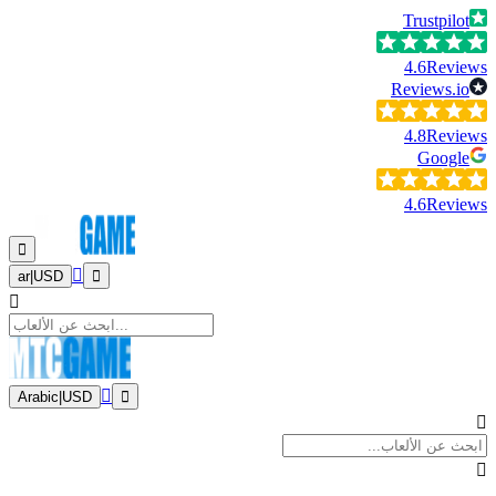
Trustpilot
4.6
Reviews
Reviews.io
4.8
Reviews
Google
4.6
Reviews
ar
|
USD
Arabic
|
USD