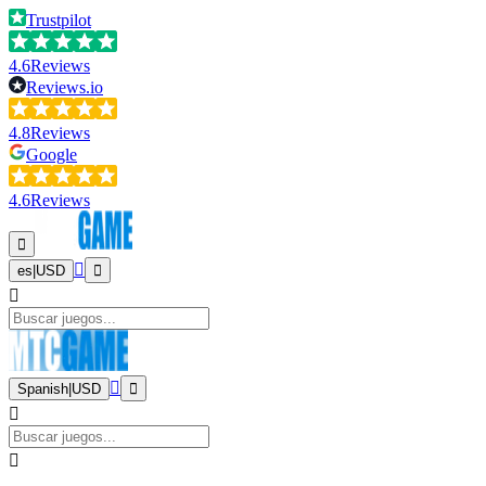
Trustpilot
4.6
Reviews
Reviews.io
4.8
Reviews
Google
4.6
Reviews
es
|
USD
Spanish
|
USD