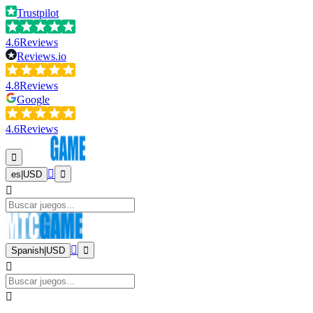
Trustpilot
4.6
Reviews
Reviews.io
4.8
Reviews
Google
4.6
Reviews
es
|
USD
Spanish
|
USD