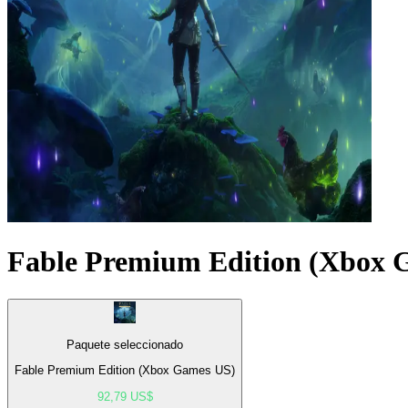
Fable Premium Edition (Xbox 
Paquete seleccionado
Fable Premium Edition (Xbox Games US)
92,79 US$