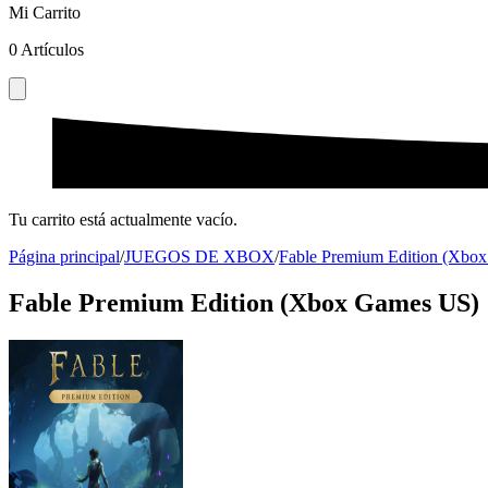
Mi Carrito
0
Artículos
Tu carrito está actualmente vacío.
Página principal
/
JUEGOS DE XBOX
/
Fable Premium Edition (Xbo
Fable Premium Edition (Xbox Games US)