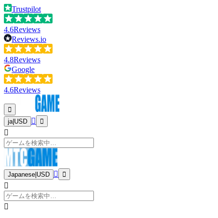
Trustpilot
4.6
Reviews
Reviews.io
4.8
Reviews
Google
4.6
Reviews
ja
|
USD
Japanese
|
USD