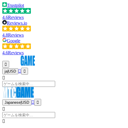
Trustpilot
4.6
Reviews
Reviews.io
4.8
Reviews
Google
4.6
Reviews
ja
|
USD
Japanese
|
USD