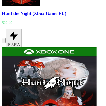
Hunt the Night (Xbox Game EU)
$22.49
購入
購入