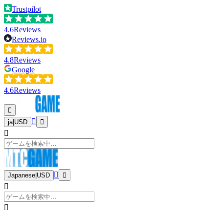
Trustpilot
4.6
Reviews
Reviews.io
4.8
Reviews
Google
4.6
Reviews
ja
|
USD
Japanese
|
USD