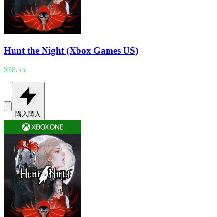
Hunt the Night (Xbox Games US)
$18.55
購入
購入